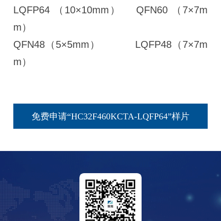
LQFP64 （10×10mm） QFN60 （7×7m
m）
QFN48（5×5mm） LQFP48（7×7m
m）
免费申请“HC32F460KCTA-LQFP64”样片