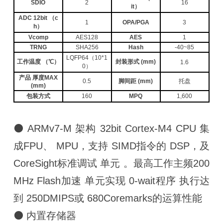
SDIO
2
16
it）
ADC 12bit （c
1
OPA/PGA
3
h）
Vcomp
AES128
AES
1
TRNG
SHA256
Hash
-40~85
LQFP64（10*1
工作温度 （℃）
封装形式 (mm)
1.6
0）
产品 厚度MAX
0.5
脚间距 (mm)
托盘
(mm)
包装方式
160
MPQ
1,600
⚫ ARMv7-M 架构 32bit Cortex-M4 CPU 集
成FPU、 MPU，支持 SIMD指令的 DSP，及
CoreSight标准调试 单元 。最高工作主频200
MHz Flash加速 单元实现 0-wait程序 执行达
到 250DMIPS或 680Coremarks的运算性能
⚫ 内置存储器