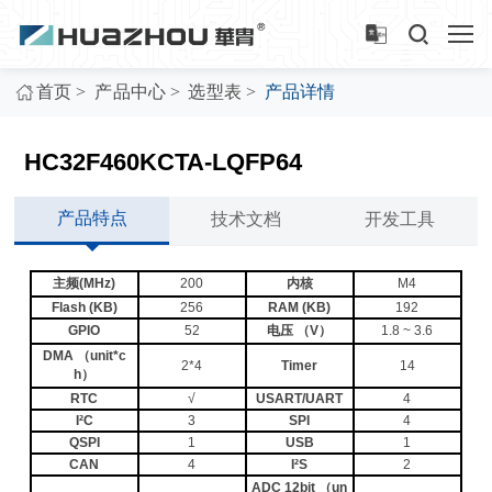
>
>
>
首页
产品中心
选型表
产品详情
HC32F460KCTA-LQFP64
产品特点
技术文档
开发工具
主频(MHz)
200
内核
M4
Flash (KB)
256
RAM (KB)
192
GPIO
52
电压 （V）
1.8 ~ 3.6
DMA （unit*c
2*4
Timer
14
h）
RTC
√
USART/UART
4
I²C
3
SPI
4
QSPI
1
USB
1
CAN
4
I²S
2
ADC 12bit （un