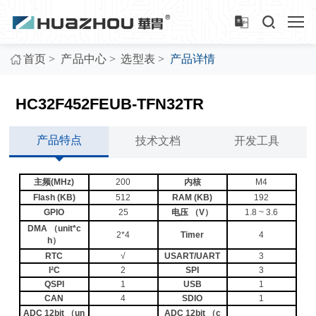
>
>
>
首页
产品中心
选型表
产品详情
HC32F452FEUB-TFN32TR
产品特点
技术文档
开发工具
主频(MHz)
200
内核
M4
Flash (KB)
512
RAM (KB)
192
GPIO
25
电压 （V）
1.8 ~ 3.6
DMA （unit*c
2*4
Timer
4
h）
RTC
√
USART/UART
3
I²C
2
SPI
3
QSPI
1
USB
1
CAN
4
SDIO
1
ADC 12bit （un
ADC 12bit （c