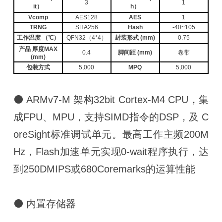
3
1
it）
h）
Vcomp
AES128
AES
1
TRNG
SHA256
Hash
-40~105
工作温度 （℃）
QFN32（4*4）
封装形式 (mm)
0.75
产品 厚度MAX
0.4
脚间距 (mm)
卷带
(mm)
包装方式
5,000
MPQ
5,000
⚫ ARMv7-M 架构32bit Cortex-M4 CPU，集
成FPU、MPU，支持SIMD指令的DSP，及 C
oreSight标准调试单元。最高工作主频200M
Hz，Flash加速单元实现0-wait程序执行，达
到250DMIPS或680Coremarks的运算性能
⚫ 内置存储器