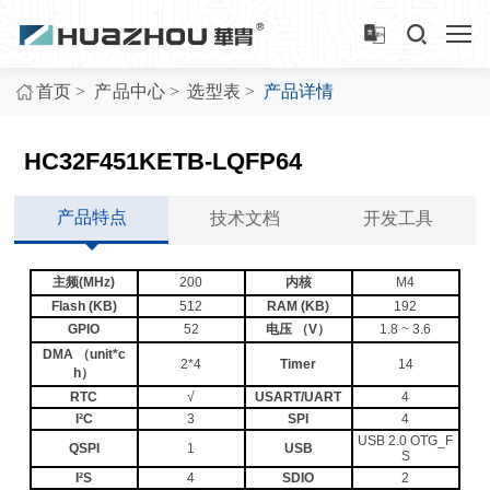
>
>
>
首页
产品中心
选型表
产品详情
HC32F451KETB-LQFP64
产品特点
技术文档
开发工具
主频(MHz)
200
内核
M4
Flash (KB)
512
RAM (KB)
192
GPIO
52
电压 （V）
1.8 ~ 3.6
DMA （unit*c
2*4
Timer
14
h）
RTC
√
USART/UART
4
I²C
3
SPI
4
USB 2.0 OTG_F
QSPI
1
USB
S
I²S
4
SDIO
2