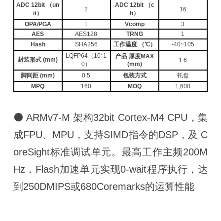
ADC 12bit （un
ADC 12bit （c
2
16
it）
h）
OPA/PGA
1
Vcomp
3
AES
AES128
TRNG
1
Hash
SHA256
工作温度 （℃）
-40~105
LQFP64（10*1
产品 厚度MAX
封装形式 (mm)
1.6
0）
(mm)
脚间距 (mm)
0.5
包装方式
托盘
MPQ
160
MOQ
1,600
⚫ ARMv7-M 架构32bit Cortex-M4 CPU，集
成FPU、MPU，支持SIMD指令的DSP，及 C
oreSight标准调试单元。最高工作主频200M
Hz，Flash加速单元实现0-wait程序执行，达
到250DMIPS或680Coremarks的运算性能