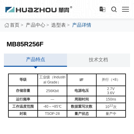
>
>
>
首页
产品中心
选型表
产品详情
MB85R256F
产品特点
技术文档
工业级（Industri
等级
并行（×8）
I/F
al Grade）
2.7V
存储容量
电源电压
256Kbit
3.6V
运行频率
―
周期时间
150ns
12
工作温度范围
-40～+85℃
数据重写次数
10
次
封装
TSOP-28
量产状态
量产中