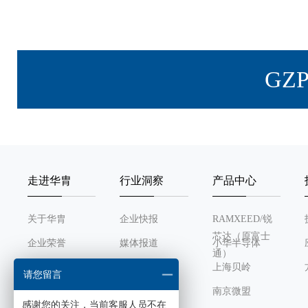
GZ
走进华胄
行业洞察
产品中心
关于华胄
企业快报
RAMXEED/锐
芯达（原富士
企业荣誉
媒体报道
小华半导体
通）
发展历程
行业动态
上海贝岭
请您留言
组织架构
南京微盟
感谢您的关注，当前客服人员不在