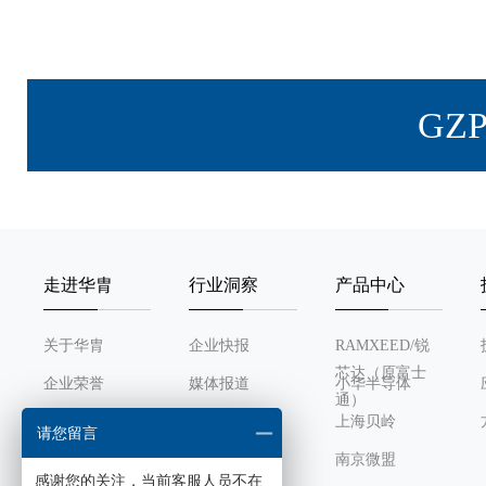
GZ
走进华胄
行业洞察
产品中心
关于华胄
企业快报
RAMXEED/锐
芯达（原富士
企业荣誉
媒体报道
小华半导体
通）
发展历程
行业动态
上海贝岭
请您留言
组织架构
南京微盟
感谢您的关注，当前客服人员不在