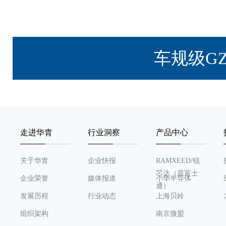
车规级G
走进华胄
行业洞察
产品中心
关于华胄
企业快报
RAMXEED/锐
芯达（原富士
企业荣誉
媒体报道
小华半导体
通）
发展历程
行业动态
上海贝岭
组织架构
南京微盟