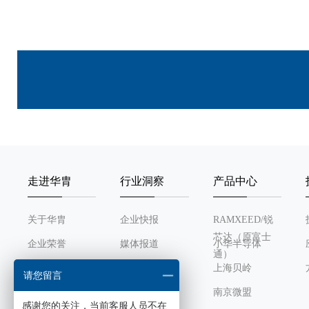
走进华胄
行业洞察
产品中心
关于华胄
企业快报
RAMXEED/锐
芯达（原富士
企业荣誉
媒体报道
小华半导体
通）
发展历程
行业动态
上海贝岭
请您留言
组织架构
南京微盟
感谢您的关注，当前客服人员不在