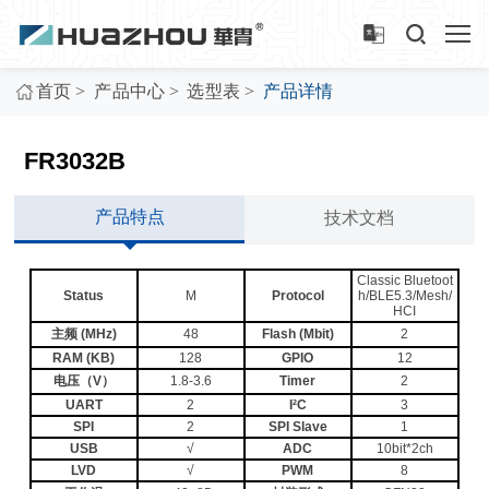
>
>
>
首页
产品中心
选型表
产品详情
FR3032B
产品特点
技术文档
Classic Bluetoot
Status
M
Protocol
h/BLE5.3/Mesh/
HCI
主频 (MHz)
48
Flash (Mbit)
2
RAM (KB)
128
GPIO
12
电压（V）
1.8-3.6
Timer
2
UART
2
I²C
3
SPI
2
SPI Slave
1
USB
√
ADC
10bit*2ch
LVD
√
PWM
8