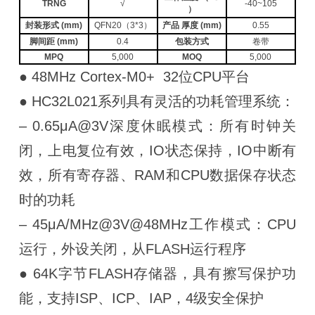
TRNG
√
-40~105
）
封装形式 (mm)
QFN20（3*3）
产品 厚度 (mm)
0.55
脚间距 (mm)
0.4
包装方式
卷带
MPQ
5,000
MOQ
5,000
● 48MHz Cortex-M0+ 32位CPU平台
● HC32L021系列具有灵活的功耗管理系统：
– 0.65μA@3V深度休眠模式：所有时钟关
闭，上电复位有效，IO状态保持，IO中断有
效，所有寄存器、RAM和CPU数据保存状态
时的功耗
– 45μA/MHz@3V@48MHz工作模式：CPU
运行，外设关闭，从FLASH运行程序
● 64K字节FLASH存储器，具有擦写保护功
能，支持ISP、ICP、IAP，4级安全保护