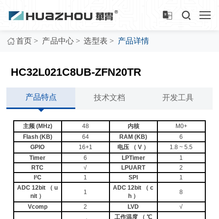
>
>
>
首页
产品中心
选型表
产品详情
HC32L021C8UB-ZFN20TR
产品特点
技术文档
开发工具
主频 (MHz)
48
内核
M0+
Flash (KB)
64
RAM (KB)
6
GPIO
16+1
电压 （ V ）
1.8 ~ 5.5
Timer
6
LPTimer
1
RTC
√
LPUART
2
I²C
1
SPI
1
ADC 12bit （ u
ADC 12bit （ c
1
8
nit ）
h ）
Vcomp
2
LVD
√
工作温度 （ ℃