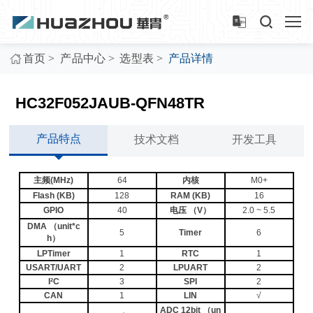
>
>
>
首页
产品中心
选型表
产品详情
HC32F052JAUB-QFN48TR
产品特点
技术文档
开发工具
主频(MHz)
64
内核
M0+
Flash (KB)
128
RAM (KB)
16
GPIO
40
电压 （V）
2.0 ~ 5.5
DMA （unit*c
5
Timer
6
h）
LPTimer
1
RTC
1
USART/UART
2
LPUART
2
I²C
3
SPI
2
CAN
1
LIN
√
ADC 12bit （un