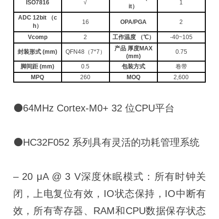
ISO7816
√
1
it）
ADC 12bit （c
16
OPA/PGA
2
h）
Vcomp
2
工作温度 （℃）
-40~105
产品 厚度MAX
封装形式 (mm)
QFN48（7*7）
0.75
(mm)
脚间距 (mm)
0.5
包装方式
卷带
MPQ
260
MOQ
2,600
⚫64MHz Cortex-M0+ 32 位CPU平台
⚫HC32F052 系列具有灵活的功耗管理系统
‒ 20 μA @ 3 V深度休眠模式：所有时钟关
闭，上电复位有效，IO状态保持，IO中断有
效，所有寄存器、RAM和CPU数据保存状态