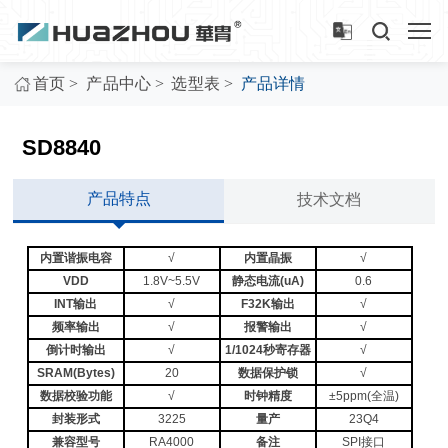
>
>
>
首页
产品中心
选型表
产品详情
SD8840
产品特点
技术文档
内置谐振电容
√
内置晶振
√
VDD
1.8V~5.5V
静态电流(uA)
0.6
INT输出
√
F32K输出
√
频率输出
√
报警输出
√
倒计时输出
√
1/1024秒寄存器
√
SRAM(Bytes)
20
数据保护锁
√
数据校验功能
√
时钟精度
±5ppm(全温)
封装形式
3225
量产
23Q4
兼容型号
RA4000
备注
SPI接口