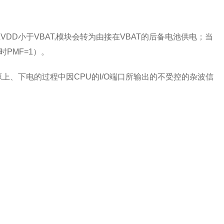
VDD小于VBAT,模块会转为由接在VBAT的后备电池供电；当
时PMF=1）。
上、下电的过程中因CPU的I/O端口所输出的不受控的杂波信