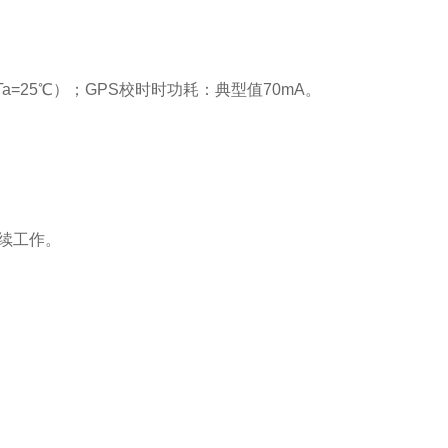
V,Ta=25℃）；GPS校时时功耗：典型值70mA。
续工作。