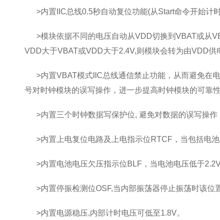
>内置IIC总线0.5秒自动复位功能(从Start命令开始
>模块依据不同的电压自动从VDD切换到VBAT或从VBA
VDD大于VBAT或VDD大于2.4V,则模块会转为由VDD
>内置VBAT模式IIC总线通信禁止功能，从而避免在
号对时钟模块的误写操作，进一步提高时钟模块的可靠
>内置三个时钟数据写保护位, 避免对数据的误写操作
>内置上电复位电路及上电指示位RTCF，当包括电池
>内置电池电压欠压指示位BLF，当电池电压低于2.2V
>内置停振检测位OSF,当内部振荡器停止振荡时该位
>内置电源稳压,内部计时电压可低至1.8V。