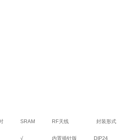
时
SRAM
RF天线
封装形式
√
内置插针版
DIP24