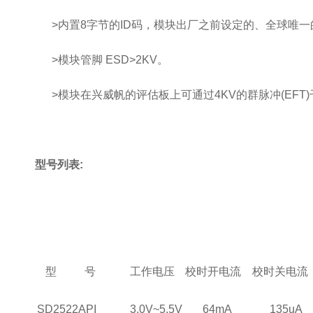
>内置8字节的ID码，模块出厂之前设定的、全球唯一
>模块管脚 ESD>2KV。
>模块在兴威帆的评估板上可通过4KV的群脉冲(EFT)
型号列表:
型 号
工作电压
校时开电流
校时关电流
SD2522API
3.0V~5.5V
64mA
135uA