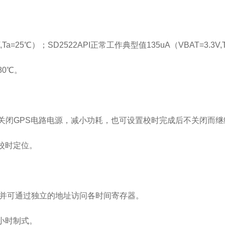
Ta=25℃）；SD2522API正常工作典型值135uA（VBAT=3.3
80℃。
动关闭GPS电路电源，减小功耗，也可设置校时完成后不关闭而继
）校时定位。
,并可通过独立的地址访问各时间寄存器。
4小时制式。