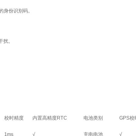
的身份识别码。
干扰。
校时精度
内置高精度RTC
电池类别
GPS校
1ms
√
充电电池
√