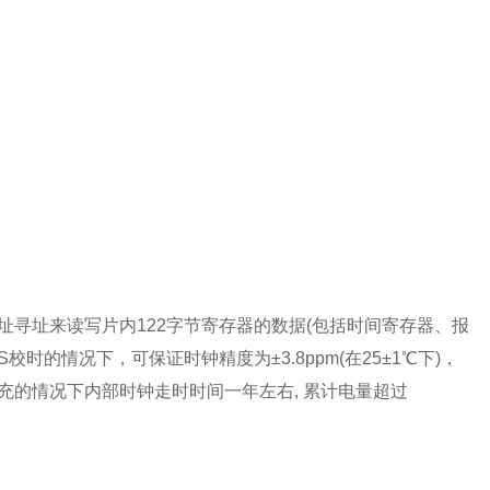
地址寻址来读写片内122字节寄存器的数据(包括时间寄存器、报
校时的情况下，可保证时钟精度为±3.8ppm(在25±1℃下)，
池满充的情况下内部时钟走时时间一年左右, 累计电量超过