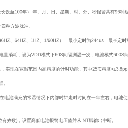
设至100年）,年、月、日、星期、时、分、秒报警共有96种
共十四种方波脉冲。
HZ、64HZ、1HZ、1/60HZ），最小定时为244us，最
电量消耗，设为VDD模式下60S间隔测温一次，电池模式600S
现在宽温范围内高精度的计时功能，其中25℃精度<±3.8p
据。
在电池满充的常温情况下内部时钟走时时间在一年左右，电池使用
有效数)，设置高低电池报警电压值并从INT脚输出中断。