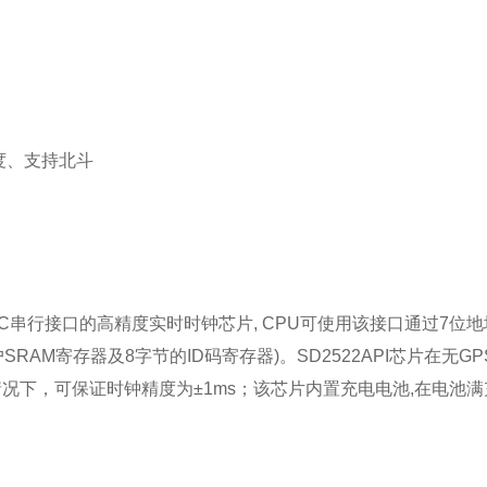
度、支持北斗
IIC串行接口的高精度实时时钟芯片, CPU可使用该接口通过7位
M寄存器及8字节的ID码寄存器)。SD2522API芯片在无GPS
时的情况下，可保证时钟精度为±1ms；该芯片内置充电电池,在电