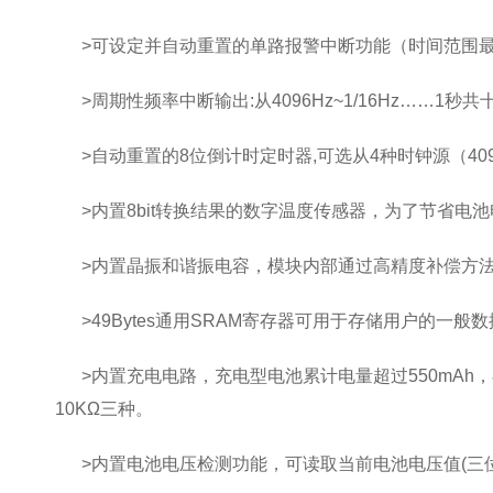
>可设定并自动重置的单路报警中断功能（时间范围最长
>周期性频率中断输出:从4096Hz~1/16Hz……1秒
>自动重置的8位倒计时定时器,可选从4种时钟源（4096
>内置8bit转换结果的数字温度传感器，为了节省电池
>内置晶振和谐振电容，模块内部通过高精度补偿方法，实
>49Bytes通用SRAM寄存器可用于存储用户的一般数
>内置充电电路，充电型电池累计电量超过550mAh，
10KΩ三种。
>内置电池电压检测功能，可读取当前电池电压值(三位