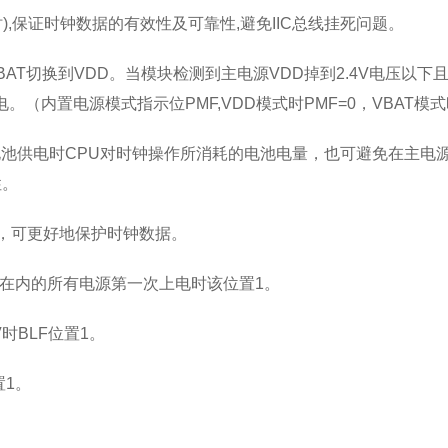
计时),保证时钟数据的有效性及可靠性,避免IIC总线挂死问题。
T切换到VDD。当模块检测到主电源VDD掉到2.4V电压以下且
供电。（内置电源模式指示位PMF,VDD模式时PMF=0，VBAT模式
电池供电时CPU对时钟操作所消耗的电池电量，也可避免在主电源
性。
，可更好地保护时钟数据。
在内的所有电源第一次上电时该位置1。
时BLF位置1。
置1。