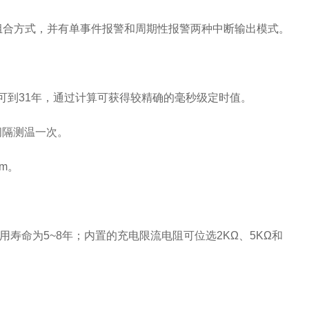
组合方式，并有单事件报警和周期性报警两种中断输出模式。
长定时可到31年，通过计算可获得较精确的毫秒级定时值。
间隔测温一次。
pm。
寿命为5~8年；内置的充电限流电阻可位选2KΩ、5KΩ和