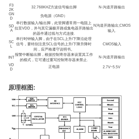
F3
32.768KHZ方波信号输出脚
N-沟道开路输出
2K
GN
负电源（GND）
D
串行数据输入/输出脚，此管脚通常用一电阻上
N沟道开路输出;CMOS
SD
拉至VDD，并与其它漏极开路或集电器开路输出
A
输入.
的器件通过线与方式连接.
串行时钟输入脚，由于在SCL上升/下降沿处理
SC
信号，要特别注意SCL信号的上升/下降升降时
CMOS输入
L
间，应严格遵守说明书。
报警中断输出脚，根据控制寄存器来设置其工作
N-沟道开路输出
INT
的模式，它可通过重写控制寄存器来禁止.
VD
正电源
2.7V~5.5V
D
原理框图: