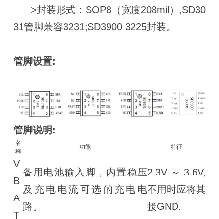
>封装形式：SOP8（宽度208mil）,SD30
31管脚兼容3231;SD3900 3225封装。
管脚设置:
管脚说明:
名
功能
特征
称
V
备用电池输入脚，内置稳压
2.3V～3.6V,
B
及充电电流可选的充电电
不用时应将其
A
路。
接GND.
T