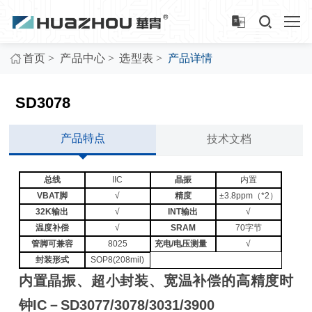
>
>
>
首页
产品中心
选型表
产品详情
SD3078
产品特点
技术文档
总线
IIC
晶振
内置
VBAT脚
√
精度
±3.8ppm（*2）
32K输出
√
INT输出
√
温度补偿
√
SRAM
70字节
管脚可兼容
8025
充电/电压测量
√
封装形式
SOP8(208mil)
内置晶振、超小封装、宽温补偿的高精度时
钟IC－SD3077/3078/3031/3900