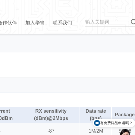
合作伙伴
加入华胄
联系我们
rrent
RX sensitivity
Data rate
Package
0dBm
(dBm)@2Mbps
(bps)
有免费样品申请吗？
怎么联系你们？
5
-87
1M/2M
SOP8