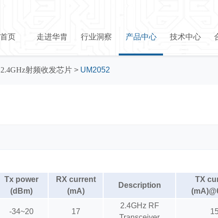
首页
走进华胄
行业洞察
产品中心
技术中心
>
2.4GHz射频收发芯片
>
UM2052
Tx power
RX current
TX cu
Description
(dBm)
(mA)
(mA)@
2.4GHz RF
-34~20
17
1
Transceiver