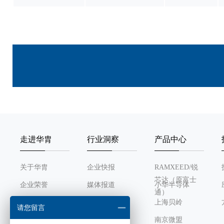
走进华胄
行业洞察
产品中心
关于华胄
企业快报
RAMXEED/锐
芯达（原富士
企业荣誉
媒体报道
小华半导体
通）
发展历程
行业动态
上海贝岭
请您留言
组织架构
南京微盟