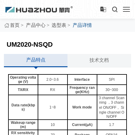
>
>
>
首页
产品中心
选型表
产品详情
UM2020-NSQD
产品特点
技术文档
Operating volta
2.0~3.6
Interface
SPI
ge (V)
Frequency ran
TX/RX
RX
30~300
ge(KHz)
3 channel Scan
ning ，3 chann
Data rate(kbp
1~8
Work mode
el ON/OFF， Si
s)
ngle channel O
N/OFF
Wakeup range
10
Current(μA)
1.7
(m)
RX sensitivity
70
Package
QFN16