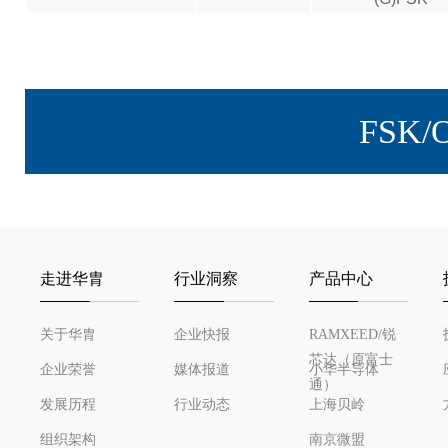
FSK
走进华胄
行业洞察
产品中心
关于华胄
企业快报
RAMXEED/锐
芯达（原富士
企业荣誉
媒体报道
小华半导体
通）
发展历程
行业动态
上海贝岭
组织架构
南京微盟