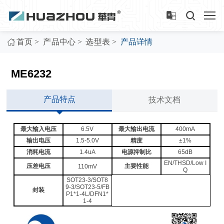
>
>
>
首页
产品中心
选型表
产品详情
ME6232
产品特点
技术文档
最大输入电压
6.5V
最大输出电流
400mA
输出电压
1.5-5.0V
精度
±1%
消耗电流
1.4uA
电源抑制比
65dB
EN/THSD/Low I
压差电压
主要性能
110mV
Q
SOT23-3/SOT8
9-3/SOT23-5/FB
封装
P1*1-4L/DFN1*
1-4