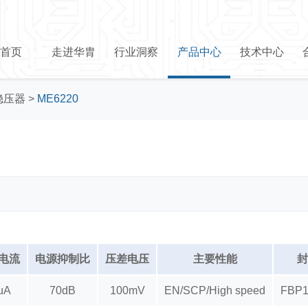
首页
走进华胄
行业洞察
产品中心
技术中心
稳压器
>
ME6220
电流
电源抑制比
压差电压
主要性能
封
uA
70dB
100mV
EN/SCP/High speed
FBP1