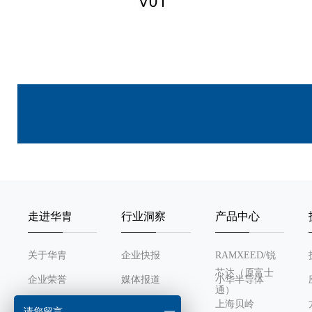
走进华胄
行业洞察
产品中心
关于华胄
企业快报
RAMXEED/锐
芯达（原富士
企业荣誉
媒体报道
小华半导体
通）
发展历程
行业动态
上海贝岭
请您留言