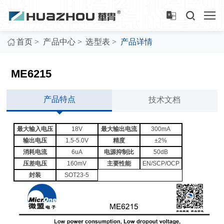
>
>
>
首页
产品中心
选型表
产品详情
ME6215
产品特点
技术文档
最大输入电压
18V
最大输出电流
300mA
输出电压
1.5-5.0V
精度
±2%
消耗电流
6uA
电源抑制比
50dB
压差电压
160mV
主要性能
EN/SCP/OCP
封装
SOT23-5