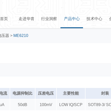
首页
走进华胄
行业洞察
产品中心
技术中心
稳压器
>
ME6210
电流
电源抑制比
压差电压
主要性能
封装
5uA
50dB
100mV
LOW IQ/SCP
SOT89-3/ S