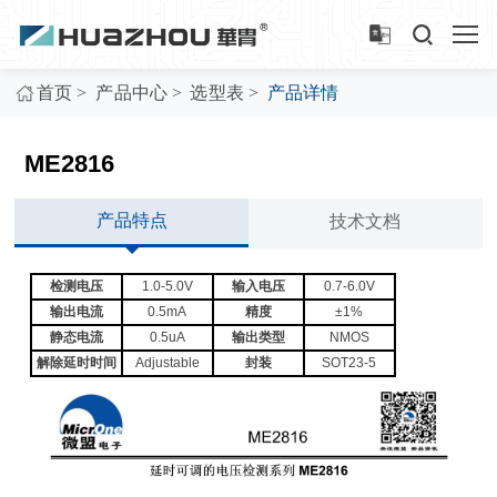
>
>
>
首页
产品中心
选型表
产品详情
ME2816
产品特点
技术文档
检测电压
1.0-5.0V
输入电压
0.7-6.0V
输出电流
0.5mA
精度
±1%
静态电流
0.5uA
输出类型
NMOS
解除延时时间
Adjustable
封装
SOT23-5