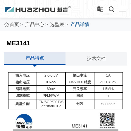
>
>
>
首页
产品中心
选型表
产品详情
ME3141
产品特点
技术文档
输入电压
2.6-5.5V
输出电流
1A
输出电压
0.6-5V
FB/VOUT精度
VOUT/±2%
消耗电流
60uA
开关频率
1.5MHz
调制模式
PFM/PWM
同步
√
EN/SCP/OCP/S
典型性能
封装
SOT23-5
oft start/OTP