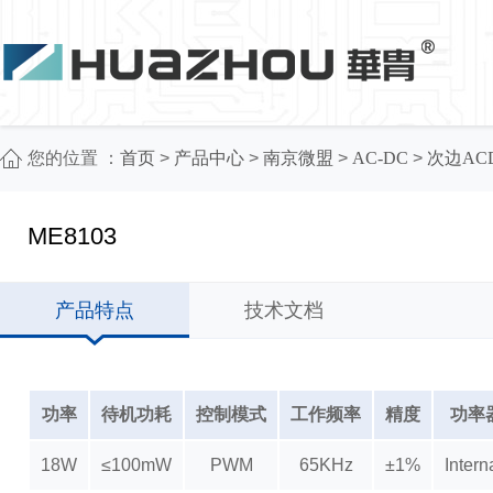
您的位置 ：
首页
>
产品中心
>
南京微盟
>
AC-DC
>
次边AC
ME8103
产品特点
技术文档
功率
待机功耗
控制模式
工作频率
精度
功率
18W
≤100mW
PWM
65KHz
±1%
Inter