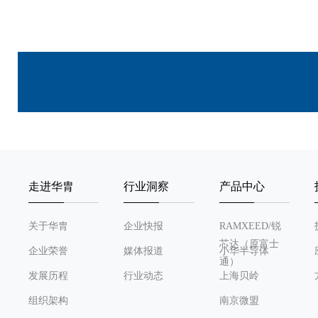
走进华胄
行业洞察
产品中心
关于华胄
企业快报
RAMXEED/锐
芯达（原富士
企业荣誉
媒体报道
小华半导体
通）
发展历程
行业动态
上海贝岭
组织架构
南京微盟