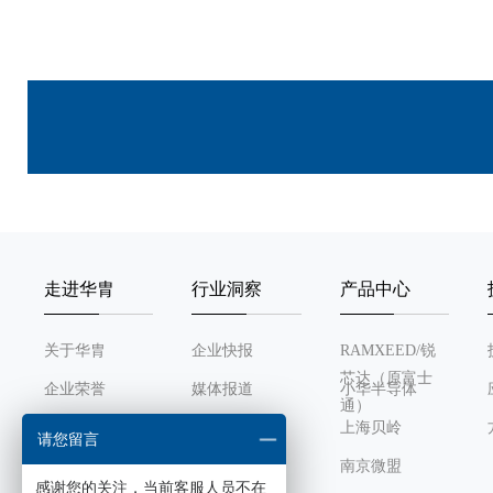
走进华胄
行业洞察
产品中心
关于华胄
企业快报
RAMXEED/锐
芯达（原富士
企业荣誉
媒体报道
小华半导体
通）
发展历程
行业动态
上海贝岭
请您留言
组织架构
南京微盟
感谢您的关注，当前客服人员不在