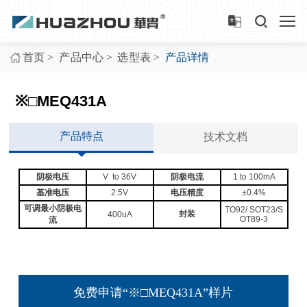
>
>
>
首页
产品中心
选型表
产品详情
※□MEQ431A
产品特点
技术文档
阴极电压
V to 36V
阴极电流
1 to 100mA
基准电压
2.5V
电压精度
±0.4%
可调最小阴极电
TO92/ SOT23/S
封装
400uA
OT89-3
流
免费申请“※□MEQ431A”样片