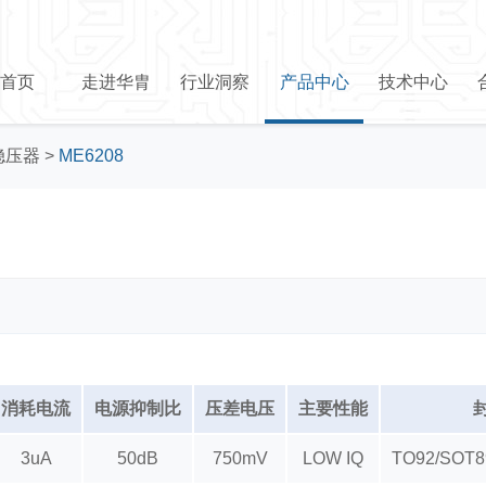
首页
走进华胄
行业洞察
产品中心
技术中心
稳压器
>
ME6208
消耗电流
电源抑制比
压差电压
主要性能
3uA
50dB
750mV
LOW IQ
TO92/SOT89