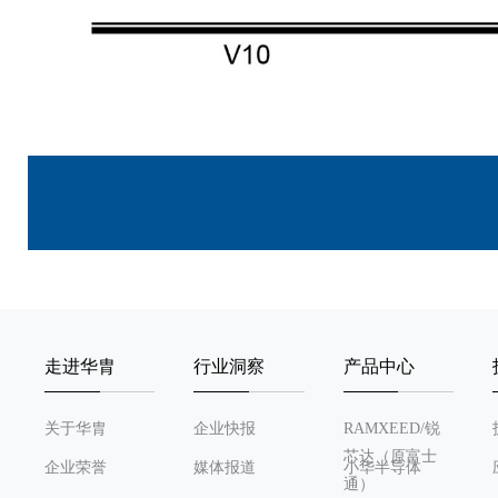
走进华胄
行业洞察
产品中心
关于华胄
企业快报
RAMXEED/锐
芯达（原富士
企业荣誉
媒体报道
小华半导体
通）