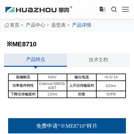
>
>
>
首页
产品中心
选型表
产品详情
※ME8710
产品特点
技术文档
高侧耐压
600V
输出电流
+0.5/-1A
External NMOS/
功率器件特性
上升沿传输延时
620ns
IGBT
下降沿传输延时
120ns
封装
SOP8
免费申请“※ME8710”样片