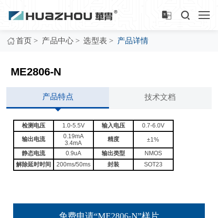
>
>
>
首页
产品中心
选型表
产品详情
ME2806-N
产品特点
技术文档
检测电压
1.0-5.5V
输入电压
0.7-6.0V
0.19mA
输出电流
精度
±1%
3.4mA
静态电流
0.9uA
输出类型
NMOS
解除延时时间
200ms/50ms
封装
SOT23
免费申请“ME2806-N”样片