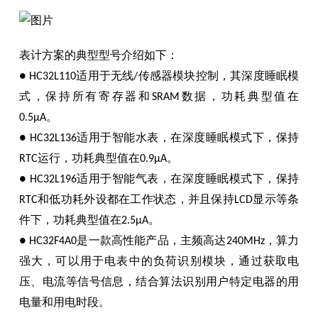
表计方案的典型型号介绍如下：
适用于无线
传感器模块控制，其深度睡眠模
● HC32L110
/
式，保持所有寄存器和
数据，功耗典型值在
SRAM
。
0.5μA
适用于智能水表，在深度睡眠模式下，保持
● HC32L136
运行，功耗典型值在
。
RTC
0.9μA
适用于智能气表，在深度睡眠模式下，保持
● HC32L196
和低功耗外设都在工作状态，并且保持
显示等条
RTC
LCD
件下，功耗典型值在
。
2.5μA
是一款高性能产品，主频高达
，算力
● HC32F4A0
240MHz
强大，可以用于电表中的负荷识别模块，通过获取电
压、电流等信号信息，结合算法识别用户特定电器的用
电量和用电时段。