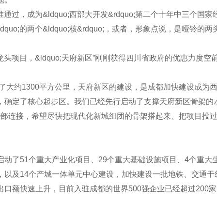
批准通过，成为&ldquo;西部大开发&rdquo;第二个十年中
o;的两个&ldquo;核&rdquo;，或者，形象点说，是哑铃的两头
的龙头项目，&ldquo;天府新区”刚刚获得四川省政府的优惠力度空
大约1300平方公里，天府新区的建设，是成都加快建设成为
定了核心起步区。我们已经先行启动了支撑天府新区骨架的水、电
通和外部连接，希望尽快把现代化新城组团的骨架搭起来、把项目
。
动了51个重大产业化项目、29个重大基础设施项目、4个重大生
，以及14个产城一体单元中心建设，加快建设一批地铁、交通干
额快速上升，目前入驻成都的世界500强企业已经超过200