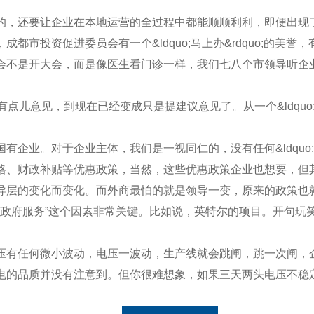
，还要让企业在本地运营的全过程中都能顺顺利利，即便出现
投资促进委员会有一个&ldquo;马上办&rdquo;的美
会不是开大会，而是像医生看门诊一样，我们七八个市领导听企
儿意见，到现在已经变成只是提建议意见了。从一个&ldquo
。对于企业主体，我们是一视同仁的，没有任何&ldquo;吃偏
、财政补贴等优惠政策，当然，这些优惠政策企业也想要，但其
导层的变化而变化。而外商最怕的就是领导一变，原来的政策也
府服务”这个因素非常关键。比如说，英特尔的项目。开句玩笑话，英
有任何微小波动，电压一波动，生产线就会跳闸，跳一次闸，企
电的品质并没有注意到。但你很难想象，如果三天两头电压不稳