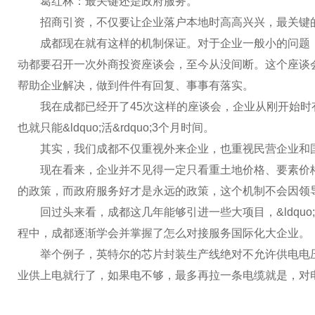
葛红林：最关键还是政府服务。
招商引资，不仅要让企业落户本地时高高兴兴，最关键的
成都现在就有这样的机制保证。对于企业一般小的问题，成都市
动都要召开一次外商投资座谈会，至今从没间断。这个座谈
帮助企业解决，做到件件有回复、事事有落实。
我在成都已经开了45次这样的座谈会，企业从刚开始时有点
也就只能&ldquo;活&rdquo;3个月时间。
其实，我们成都不仅重视外来企业，也重视民营企业和国有企业
现在看来，企业并不见得一定只看重土地价格、要素价格
的政策，而政府服务好才是永远的政策，这个机制不会因领
回过头来看，成都这几年能够引进一些大项目，&ldquo;政
程中，成都逐渐学会并掌握了怎么对接服务国际化大企业。
举个例子，英特尔的芯片封装生产线绝对不允许供电电压
业供上电就行了，如果电不够，最多再拉一条电缆就是，对