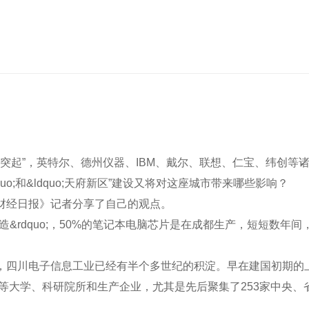
异军突起”，英特尔、德州仪器、IBM、戴尔、联想、仁宝、纬创
;和&ldquo;天府新区”建设又将对这座城市带来哪些影响？
经日报》记者分享了自己的观点。
quo;，50%的笔记本电脑芯片是在成都生产，短短数年间，成都
川电子信息工业已经有半个多世纪的积淀。早在建国初期的上
造等大学、科研院所和生产企业，尤其是先后聚集了253家中央