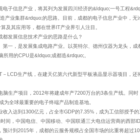
息产业，将其列为发展四川经济的&ldquo;一号工程&rdq
造产业集群&rdquo;的思路。目前，成都的电子信息产业中
计算及其应用等，都在世界IT产业界引人注目。
都发展信息技术产业的思路是什么？
一，是发展集成电路产业。以英特尔、德州仪器为龙头，成都聚
CPU是&ldquo;成都造&rdquo;。
T－LCD生产线，在建天亿第六代新型平板液晶显示器项目，
脑生产项目，2012年将建成年产7200万台的3条生产线。
将成为全球最重要的电子终端产品制造基地。
1300亿元，占全市GDP的7.35%，成为工信部授予的三个
，中国电信、中国移动、中国联通三大电信运营商的西部IDC
计到2015年，成都的云服务规模占全国市场的比重将超过10
地。