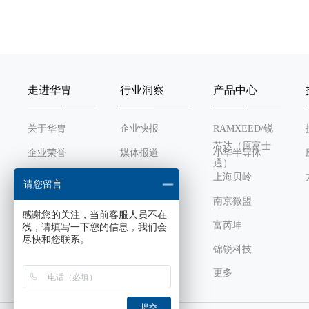
走进华胄
行业洞察
产品中心
关于华胄
企业快报
RAMXEED/锐
芯达（原富士
企业荣誉
媒体报道
小华半导体
通）
发展历程
行业动态
上海贝岭
请您留言
组织架构
南京微盟
感谢您的关注，当前客服人员不在
企业文化
富芮坤
线，请填写一下您的信息，我们会
尽快和您联系。
锦锐科技
更多
芯感智
风华高科
提交