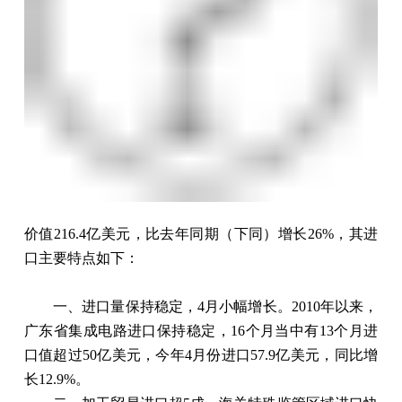
价值216.4亿美元，比去年同期（下同）增长26%，其进
口主要特点如下：
一、进口量保持稳定，4月小幅增长。2010年以来，
广东省集成电路进口保持稳定，16个月当中有13个月进
口值超过50亿美元，今年4月份进口57.9亿美元，同比增
长12.9%。