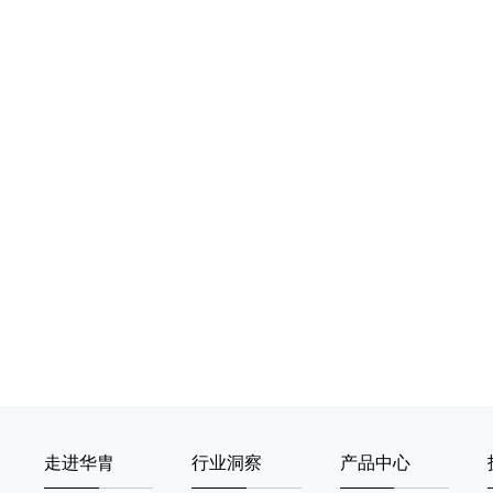
走进华胄
行业洞察
产品中心