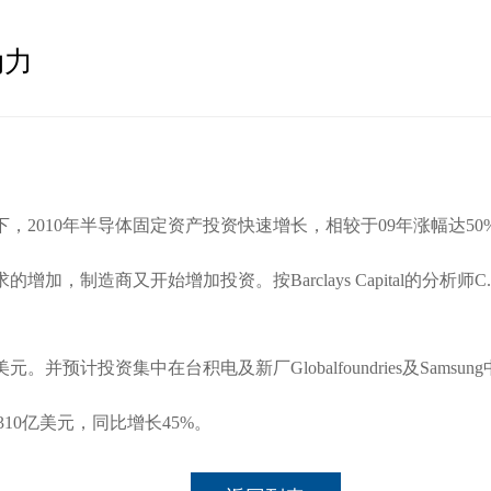
动力
010年半导体固定资产投资快速增长，相较于09年涨幅达50%
制造商又开始增加投资。按Barclays Capital的分析师C.
。并预计投资集中在台积电及新厂Globalfoundries及Sam
10亿美元，同比增长45%。