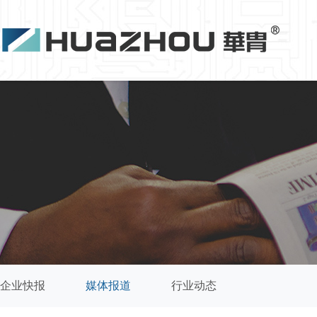
企业快报
媒体报道
行业动态