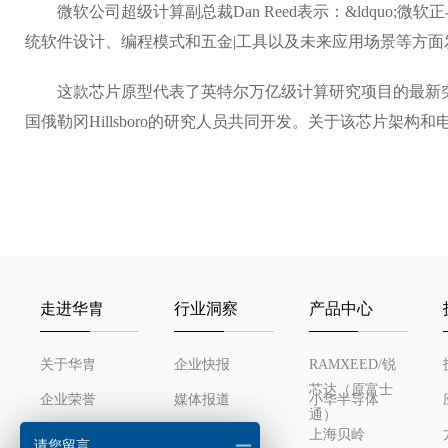
微软公司超级计算副总裁Dan Reed表示：&ldquo
统软件设计、编程模式和五金|工具以及未来应用场景等方面发现
这款芯片原型代表了英特尔万亿级计算研究项目的最新突
国俄勒冈Hillsboro的研究人员共同开发。关于该芯片架构和电路详细情况的论
走进华胄
行业洞察
产品中心
关于华胄
企业快报
RAMXEED/锐
芯达（原富士
企业荣誉
媒体报道
小华半导体
通）
发展历程
行业动态
上海贝岭
请您留言