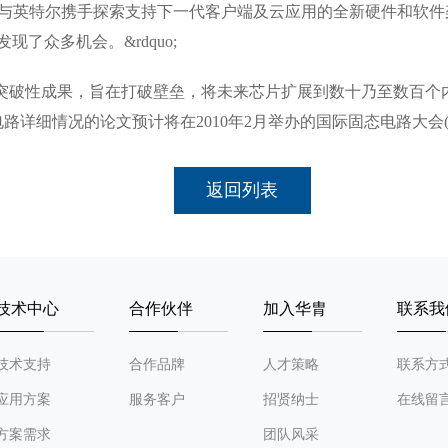
;微软正与英特尔携手探索支持下一代客户端及云应用的全新硬件和
了众多机会。&rdquo;
破性成果，旨在打破壁垒，将未来芯片扩展到数十乃至数百个内
文预计将在2010年2月举办的国际固态电路大会(International Sol
返回列表
技术中心
合作伙伴
加入华胄
联系我
技术支持
合作品牌
人才策略
联系方
应用方案
服务客户
招贤纳士
在线留
方案需求
团队风采