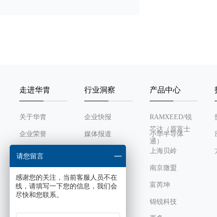
走进华胄
行业洞察
产品中心
关于华胄
企业快报
RAMXEED/锐
芯达（原富士
企业荣誉
媒体报道
小华半导体
通）
发展历程
行业动态
上海贝岭
请您留言
组织架构
南京微盟
感谢您的关注，当前客服人员不在
企业文化
富芮坤
线，请填写一下您的信息，我们会
尽快和您联系。
锦锐科技