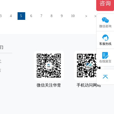
3
4
5
6
7
8
9
10
>
>>
微信咨询
客服热线
们
式
在线留言
言
微信关注华胄
手机访问网站