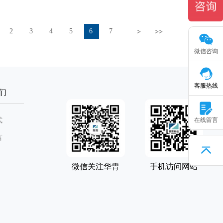
2
3
4
5
6
7
>
>>
微信咨询
客服热线
们
式
在线留言
言
微信关注华胄
手机访问网站