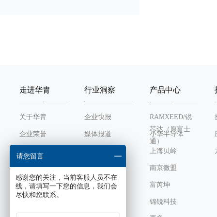
走进华胄
行业洞察
产品中心
关于华胄
企业快报
RAMXEED/锐
芯达（原富士
企业荣誉
媒体报道
小华半导体
通）
发展历程
行业动态
上海贝岭
请您留言
组织架构
南京微盟
感谢您的关注，当前客服人员不在
企业文化
富芮坤
线，请填写一下您的信息，我们会
尽快和您联系。
锦锐科技