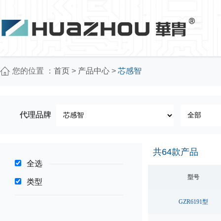
您的位置 ：
首页
>
产品中心
>
芯感智
代理品牌
共
64
款产品
全选
型号
类型
GZR6191型