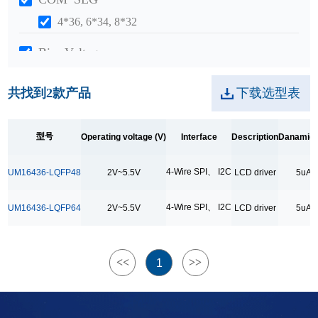
4*36, 6*34, 8*32
Bias Voltage
1/2、1/3、1/4
共找到
2
款产品
下载选型表
Duty
1/4、1/6、1/8
型号
Operating voltage (V)
Interface
Description
Danamic 
Internal OSC
4-Wire SPI、 I2C
UM16436-LQFP48
2V~5.5V
LCD driver
5uA
32kHz
4-Wire SPI、 I2C
UM16436-LQFP64
2V~5.5V
LCD driver
5uA
External Clock
Y
LCD frame frequency
<<
>>
1
80Hz, configurable
Scan Mode