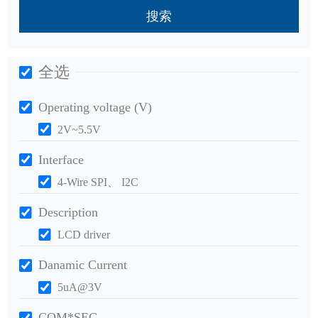
搜索
全选
Operating voltage (V)
2V~5.5V
Interface
4-Wire SPI、 I2C
Description
LCD driver
Danamic Current
5uA@3V
COM*SEG