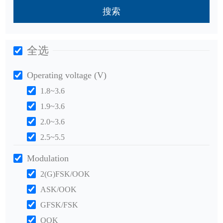
搜索
全选
Operating voltage (V)
1.8~3.6
1.9~3.6
2.0~3.6
2.5~5.5
Modulation
2(G)FSK/OOK
ASK/OOK
GFSK/FSK
OOK