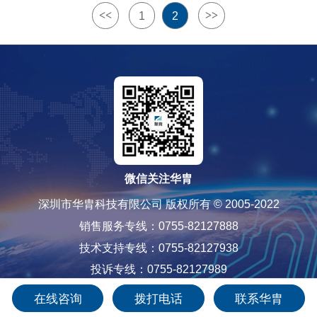
<<
>>
1
2
TX current(mA)@6dBm
12mA OOK
12mA OOK , 17mA (G)FSK
Frequency range(KHz)
30~300
Data rate(kbps)
0.1~300
微信关注华胄
0.5~40 OOK
深圳市华胄科技有限公司 版权所有 © 2005-2022
0.5~40 OOK , 0.5~500 (G)FSK
销售服务专线：0755-82127888
0.5~40 OOK，0.1~500 (G)FSK
技术支持专线：0755-82127938
1~5
投诉专线：0755-82127989
1~8
粤ICP备12085565号-1
在线咨询
拨打电话
联系华胄
TX/RX