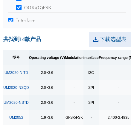
OOK/(G)FSK
Interface
I2C
共找到
14
款产品
下载选型表
SPI
Frequency range (MHz)
型号
Operating voltage (V)
Modulation
Interface
Frequency range (M
2.400-2.4835
200~960
UM2020-NITD
2.0~3.6
-
I2C
-
300~480
UM2020-NSQD
2.0~3.6
-
SPI
-
Tx power (dBm)
-20~18
UM2020-NSTD
2.0~3.6
-
SPI
-
-20~20
UM2052
1.9~3.6
GFSK/FSK
-
2.400-2.4835
-34~20
12mA OOK , 17mA (G)FSK