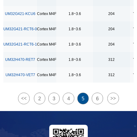
26
UM32G421-KCU6
Cortex M4F
1.8~3.6
204
Y
27
28
UM32G421-RCT6-0
Cortex M4F
1.8~3.6
204
Y
29
30
UM32G421-RCT6-1
Cortex M4F
1.8~3.6
204
Y
35
UM32H470-RET7
Cortex M4F
1.8~3.6
312
Y
36
37
UM32H470-VET7
Cortex M4F
1.8~3.6
312
Y
40
42
<<
>>
2
3
4
5
6
43
44
51
54