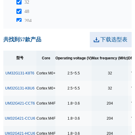
32
48
204
240
共找到
57
款产品
下载选型表
312
DMA
型号
Core
Operating voltage (V)
Max frequency (MHz)
DM
Y
UM32G131-K8T6
Cortex M0+
2.5~5.5
32
Y
GPIO
17
UM32G131-K8U6
Cortex M0+
2.5~5.5
32
Y
18
21
UM32G421-CCT6
Cortex M4F
1.8~3.6
204
Y
22
UM32G421-CCU6
Cortex M4F
1.8~3.6
204
Y
24
25
UM32G421-HCU6
Cortex M4F
1.8~3.6
204
Y