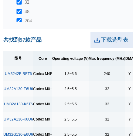
32
48
204
240
共找到
57
款产品
下载选型表
312
DMA
型号
Core
Operating voltage (V)
Max frequency (MHz)
DMA
Y
UM3242F-RET6
Cortex M4F
1.8~3.6
240
Y
GPIO
17
UM32A130-E6U6
Cortex M0+
2.5~5.5
32
Y
18
21
UM32A130-K6T6
Cortex M0+
2.5~5.5
32
Y
22
UM32A130-K6U6
Cortex M0+
2.5~5.5
32
Y
24
25
UM32G130-E6U6
Cortex M0+
2.5~5.5
32
Y