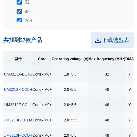
32
48
204
240
共找到
57
款产品
下载选型表
312
DMA
型号
Core
Operating voltage (V)
Max frequency (MHz)
DMA
G
Y
UM3213A-BCTG
Cortex M0+
1.8~5.5
32
Y
GPIO
17
UM3213F-CCLH
Cortex M0+
2.0~5.5
48
Y
18
21
UM3213F-CCLL
Cortex M0+
2.0~5.5
48
Y
22
UM3213F-CCLM
Cortex M0+
2.0~5.5
48
Y
24
25
UM3213F-CCQH
Cortex M0+
2.0~5.5
48
Y