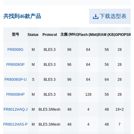
156+48
共找到
46
款产品
下载选型表
192+192+48
192+48
48
型号
主频 (MHz)
Status
Protocol
Flash (Mbit)
RAM (KB)
GPIO
PSRA
144
FR8008G
M
BLE5.3
96
64
56
28
48+156
96
FR8008GP
M
BLE5.3
96
64
56
28
Flash (Mbit)
FR8008GP-U
S
BLE5.3
96
64
64
28
2
4
FR8008HP
M
BLE5.3
96
128
56
28
8
FR8012HAQ-J
M
BLE5.3/Mesh
48
4
48
19+2
16
64
FR8012HAS-P
M
BLE5.3/Mesh
48
4
48
7
128