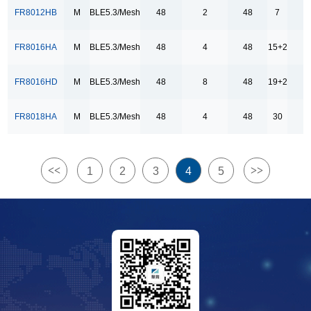
FR8012HB
M
BLE5.3/Mesh
48
2
48
7
RAM (KB)
32
FR8016HA
M
BLE5.3/Mesh
48
4
48
15+2
48
FR8016HD
M
BLE5.3/Mesh
48
8
48
19+2
56
64
FR8018HA
M
BLE5.3/Mesh
48
4
48
30
96
128
<<
>>
1
2
3
4
5
256
512
1024
1280
GPIO
12