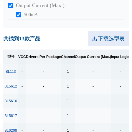
Output Current (Max.)
500mA
Input Logic
EN,IN
共找到
13
款产品
下载选型表
IN
INA,INB
型号
VCC
Drivers Per Package
Channel
Output Current (Max.)
Input Logic
O
Output Voltage (Max.)
BL113
-
-
1
-
-
50V
BL5612
-
-
1
-
-
Package
DFN2*2-8
BL5616
-
-
1
-
-
QFN20(4x4)
BL5617
-
-
1
-
-
SOP16
SOP18
BL6208
-
-
1
-
-