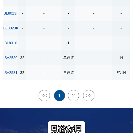
SOP8
SOT23-5
BL8023F
-
-
-
-
-
SOT23-6
BL8023K
-
-
-
-
-
Output Current Source/Sink
BL8310
-
-
1
-
-
+1.0A,-1.5A
Application
单通道
SA2530
32
-
-
IN
充电桩
单通道
SA2531
32
-
-
EN,IN
安防
小家电
智能电表
<<
>>
1
2
步进马达
Features
Bidirectional Relay Driver