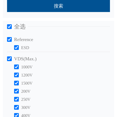
搜索
全选
Reference
ESD
VDS(Max.)
1000V
1200V
1500V
200V
250V
300V
400V