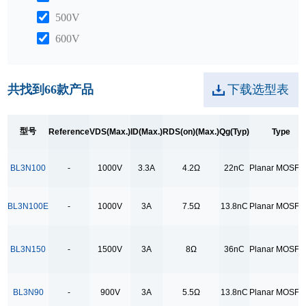
500V
600V
650V
700V
共找到
66
款产品
下载选型表
800V
900V
型号
Reference
VDS(Max.)
ID(Max.)
RDS(on)(Max.)
Qg(Typ)
Type
ID(Max.)
BL3N100
-
1000V
3.3A
4.2Ω
22nC
Planar MOSFE
10A
11A
BL3N100E
-
1000V
3A
7.5Ω
13.8nC
Planar MOSFE
12A
13A
BL3N150
-
1500V
3A
8Ω
36nC
Planar MOSFE
15A
18A
BL3N90
-
900V
3A
5.5Ω
13.8nC
Planar MOSFE
19A