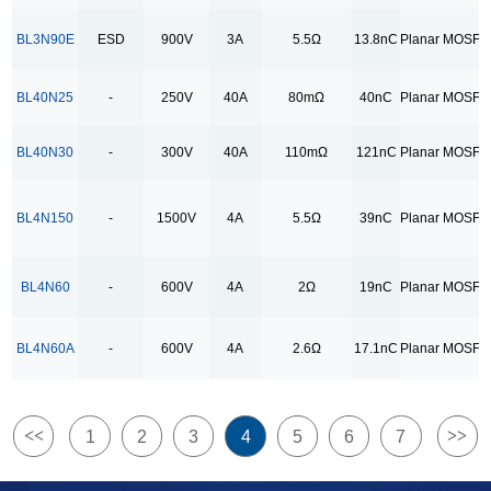
1A
BL3N90E
ESD
900V
3A
5.5Ω
13.8nC
Planar MOSFE
20A
25A
BL40N25
-
250V
40A
80mΩ
40nC
Planar MOSFE
2A
BL40N30
-
300V
40A
110mΩ
121nC
Planar MOSFE
3.3A
30A
BL4N150
-
1500V
4A
5.5Ω
39nC
Planar MOSFE
33A
3A
BL4N60
-
600V
4A
2Ω
19nC
Planar MOSFE
4.3A
40A
BL4N60A
-
600V
4A
2.6Ω
17.1nC
Planar MOSFE
4A
50A
59A
<<
>>
1
2
3
4
5
6
7
5A