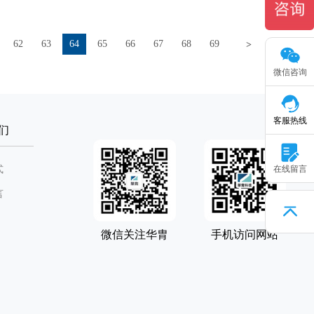
62
63
64
65
66
67
68
69
>
>>
微信咨询
客服热线
们
式
在线留言
言
微信关注华胄
手机访问网站