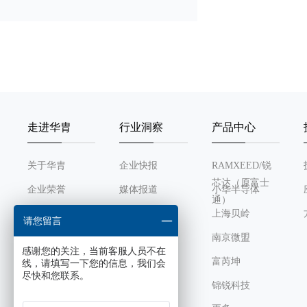
CPU
Part No.
Measurement
走进华胄
行业洞察
产品中心
Drivers Per Package
关于华胄
企业快报
RAMXEED/锐
VCC
芯达（原富士
企业荣誉
媒体报道
小华半导体
通）
可编程精确输出电压
发展历程
行业动态
上海贝岭
请您留言
组织架构
南京微盟
Output Voltage
感谢您的关注，当前客服人员不在
企业文化
富芮坤
线，请填写一下您的信息，我们会
尽快和您联系。
Max points
锦锐科技