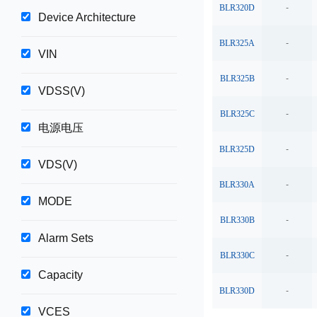
BLR320D
-
Device Architecture
BLR325A
-
VIN
BLR325B
-
VDSS(V)
BLR325C
-
电源电压
BLR325D
-
VDS(V)
BLR330A
-
MODE
BLR330B
-
Alarm Sets
BLR330C
-
Capacity
BLR330D
-
VCES