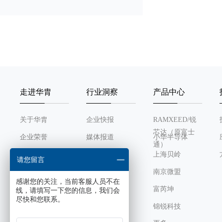
走进华胄
行业洞察
产品中心
关于华胄
企业快报
RAMXEED/锐
芯达（原富士
企业荣誉
媒体报道
小华半导体
通）
发展历程
行业动态
上海贝岭
请您留言
组织架构
南京微盟
感谢您的关注，当前客服人员不在
企业文化
富芮坤
线，请填写一下您的信息，我们会
尽快和您联系。
锦锐科技