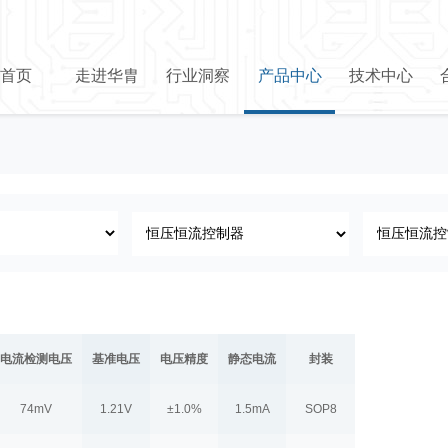
首页
走进华胄
行业洞察
产品中心
技术中心
电流检测电压
基准电压
电压精度
静态电流
封装
74mV
1.21V
±1.0%
1.5mA
SOP8