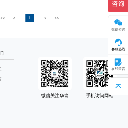
1
<<
<
>
>>
微信咨询
客服热线
们
式
在线留言
言
微信关注华胄
手机访问网站