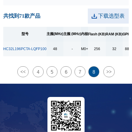
128
256
共找到
71
款产品
下载选型表
RAM (KB)
2
型号
主频(MHz)
主频 (MHz)
内核
Flash (KB)
RAM (KB)
GPIO
4
HC32L196PCTA-LQFP100
48
-
M0+
256
32
88
6
8
16
<<
>>
4
5
6
7
8
32
GPIO
13
16+1
17
22