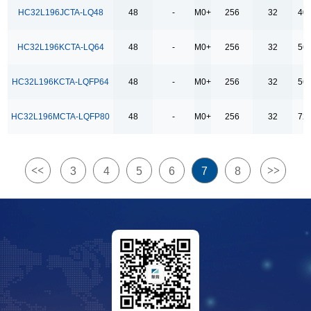
23
HC32L196JCTA-LQ48
48
-
M0+
256
32
40
26
HC32L196KCTA-LQ64
48
-
M0+
256
32
56
36
38
HC32L196KCTA-LQFP64
48
-
M0+
256
32
56
40
50
HC32L196MCTA-LQFP80
48
-
M0+
256
32
72
52
56
<<
>>
3
4
5
6
7
8
72
86
88
9+1
电压 （V）
1.8 ~ 5.5