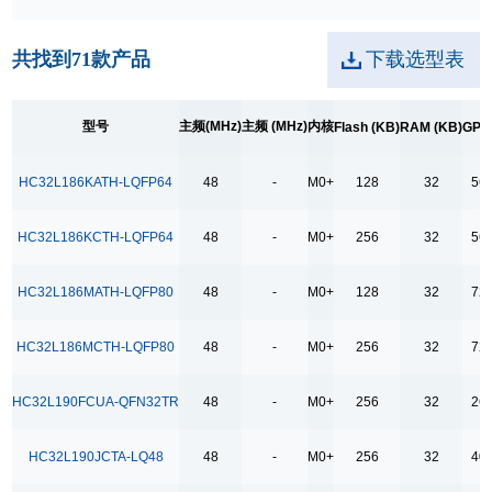
128
256
共找到
71
款产品
下载选型表
RAM (KB)
2
型号
主频(MHz)
主频 (MHz)
内核
Flash (KB)
RAM (KB)
GPI
4
HC32L186KATH-LQFP64
48
-
M0+
128
32
56
6
8
HC32L186KCTH-LQFP64
48
-
M0+
256
32
56
16
32
HC32L186MATH-LQFP80
48
-
M0+
128
32
72
GPIO
HC32L186MCTH-LQFP80
48
-
M0+
256
32
72
13
HC32L190FCUA-QFN32TR
48
-
M0+
256
32
26
16+1
17
HC32L190JCTA-LQ48
48
-
M0+
256
32
40
22