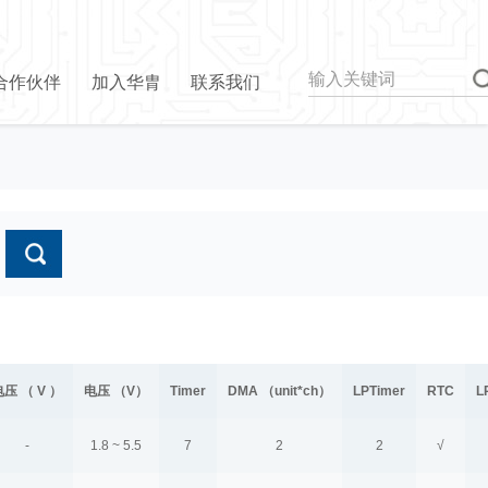
合作伙伴
加入华胄
联系我们
电压 （ V ）
电压 （V）
Timer
DMA （unit*ch）
LPTimer
RTC
L
-
1.8 ~ 5.5
7
2
2
√