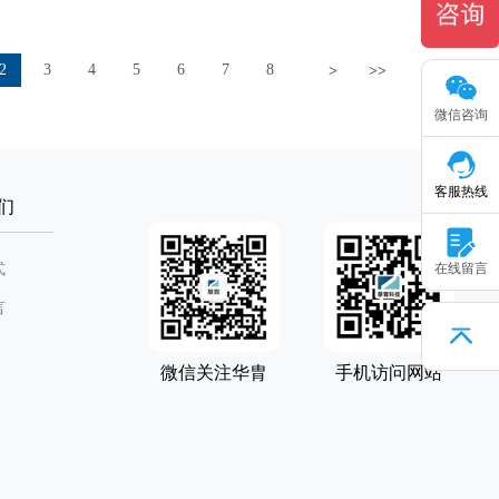
2
3
4
5
6
7
8
>
>>
微信咨询
客服热线
们
式
在线留言
言
微信关注华胄
手机访问网站