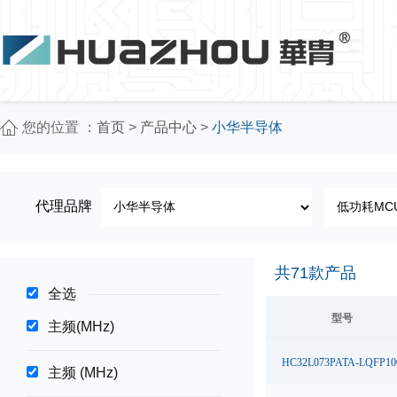
您的位置 ：
首页
>
产品中心
>
小华半导体
代理品牌
共
71
款产品
全选
型号
主频(MHz)
HC32L073PATA-LQFP10
主频 (MHz)