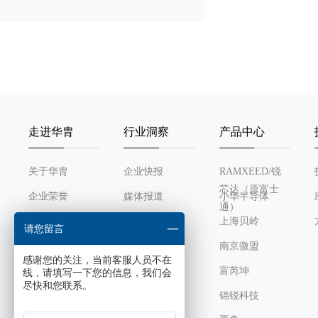
RTC
LPUART
I²C
走进华胄
行业洞察
产品中心
Pulse Counter
关于华胄
企业快报
RAMXEED/锐
USART/UART
芯达（原富士
企业荣誉
媒体报道
小华半导体
通）
SPI
发展历程
行业动态
上海贝岭
请您留言
组织架构
南京微盟
ADC 12bit （ unit ）
感谢您的关注，当前客服人员不在
企业文化
富芮坤
线，请填写一下您的信息，我们会
尽快和您联系。
ADC 12bit （ ch ）
锦锐科技